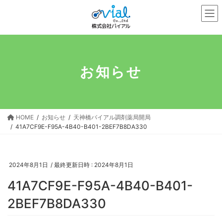
コ
ナ
ン
ビ
テ
ゲ
ン
ー
ツ
シ
へ
ョ
お知らせ
ス
ン
キ
に
ッ
移
プ
動
HOME
お知らせ
天神橋バイアル調剤薬局開局
41A7CF9E-F95A-4B40-B401-2BEF7B8DA330
2024年8月1日
/ 最終更新日時 :
2024年8月1日
41A7CF9E-F95A-4B40-B401-
2BEF7B8DA330