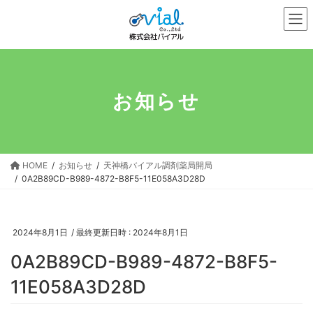
コ
ナ
ン
ビ
テ
ゲ
ン
ー
ツ
シ
へ
ョ
お知らせ
ス
ン
キ
に
ッ
移
プ
動
HOME
お知らせ
天神橋バイアル調剤薬局開局
0A2B89CD-B989-4872-B8F5-11E058A3D28D
2024年8月1日
/ 最終更新日時 :
2024年8月1日
0A2B89CD-B989-4872-B8F5-
11E058A3D28D