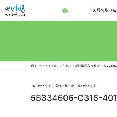
コ
ナ
ン
ビ
薬局の取り組
テ
ゲ
ン
ー
ツ
シ
へ
ョ
ス
ン
キ
に
ッ
移
プ
動
HOME
お知らせ
天神橋調剤機器入れ替え
5B3346
2024年7月1日
/ 最終更新日時 :
2024年7月1日
5B334606-C315-40