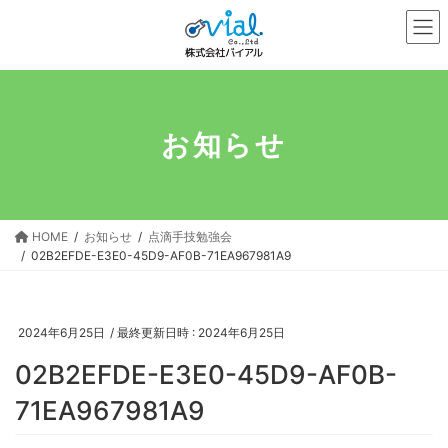
コ
ナ
ン
ビ
テ
ゲ
ン
ー
ツ
シ
へ
ョ
お知らせ
ス
ン
キ
に
ッ
移
プ
動
HOME
お知らせ
点滴手技勉強会
02B2EFDE-E3E0-45D9-AF0B-71EA967981A9
2024年6月25日
/ 最終更新日時 :
2024年6月25日
02B2EFDE-E3E0-45D9-AF0B-
71EA967981A9