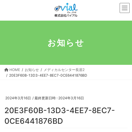
コ
ナ
ン
ビ
テ
ゲ
ン
ー
ツ
シ
へ
ョ
お知らせ
ス
ン
キ
に
ッ
移
プ
動
HOME
お知らせ
メディカルセンター長居2
20E3F60B-13D3-4EE7-8EC7-0CE6441876BD
2024年3月16日
/ 最終更新日時 :
2024年3月16日
20E3F60B-13D3-4EE7-8EC7-
0CE6441876BD