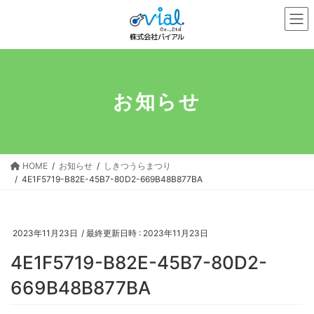
コ
ナ
ン
ビ
テ
ゲ
ン
ー
ツ
シ
へ
ョ
お知らせ
ス
ン
キ
に
ッ
移
プ
動
HOME
お知らせ
しきつうらまつり
4E1F5719-B82E-45B7-80D2-669B48B877BA
2023年11月23日
/ 最終更新日時 :
2023年11月23日
4E1F5719-B82E-45B7-80D2-
669B48B877BA