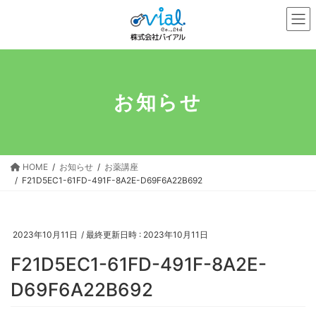
コ
ナ
ン
ビ
テ
ゲ
ン
ー
ツ
シ
へ
ョ
お知らせ
ス
ン
キ
に
ッ
移
プ
動
HOME
お知らせ
お薬講座
F21D5EC1-61FD-491F-8A2E-D69F6A22B692
2023年10月11日
/ 最終更新日時 :
2023年10月11日
F21D5EC1-61FD-491F-8A2E-
D69F6A22B692