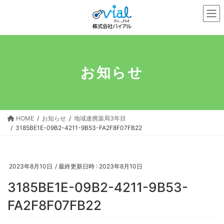
コ
ナ
ン
ビ
テ
ゲ
ン
ー
ツ
シ
へ
ョ
お知らせ
ス
ン
キ
に
ッ
移
プ
動
HOME
お知らせ
地域連携薬局3年目
3185BE1E-09B2-4211-9B53-FA2F8F07FB22
2023年8月10日
/ 最終更新日時 :
2023年8月10日
3185BE1E-09B2-4211-9B53-
FA2F8F07FB22