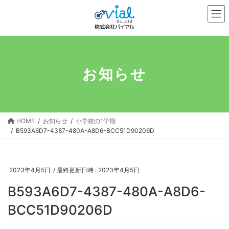
コ
ナ
ン
ビ
テ
ゲ
ン
ー
ツ
シ
へ
ョ
お知らせ
ス
ン
キ
に
ッ
移
プ
動
HOME
お知らせ
小学校の1学期
B593A6D7-4387-480A-A8D6-BCC51D90206D
2023年4月5日
/ 最終更新日時 :
2023年4月5日
B593A6D7-4387-480A-A8D6-
BCC51D90206D