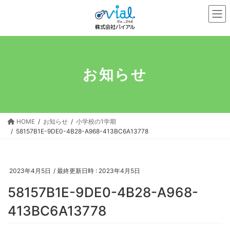
コ
ナ
ン
ビ
テ
ゲ
ン
ー
ツ
シ
へ
ョ
お知らせ
ス
ン
キ
に
ッ
移
プ
動
HOME
お知らせ
小学校の1学期
58157B1E-9DE0-4B28-A968-413BC6A13778
2023年4月5日
/ 最終更新日時 :
2023年4月5日
58157B1E-9DE0-4B28-A968-
413BC6A13778