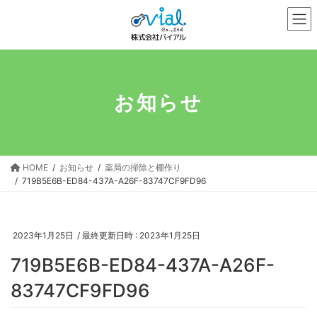
コ
ナ
ン
ビ
テ
ゲ
ン
ー
ツ
シ
へ
ョ
お知らせ
ス
ン
キ
に
ッ
移
プ
動
HOME
お知らせ
薬局の掃除と棚作り
719B5E6B-ED84-437A-A26F-83747CF9FD96
2023年1月25日
/ 最終更新日時 :
2023年1月25日
719B5E6B-ED84-437A-A26F-
83747CF9FD96