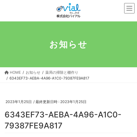
コ
ナ
ン
ビ
テ
ゲ
ン
ー
ツ
シ
へ
ョ
お知らせ
ス
ン
キ
に
ッ
移
プ
動
HOME
お知らせ
薬局の掃除と棚作り
6343EF73-AEBA-4A96-A1C0-79387FE9A817
2023年1月25日
/ 最終更新日時 :
2023年1月25日
6343EF73-AEBA-4A96-A1C0-
79387FE9A817