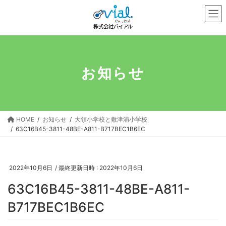
コ
ナ
ン
ビ
テ
ゲ
ン
ー
ツ
シ
へ
ョ
お知らせ
ス
ン
キ
に
ッ
移
プ
動
HOME
お知らせ
大領小学校と敷津浦小学校
63C16B45-3811-48BE-A811-B717BEC1B6EC
2022年10月6日
/ 最終更新日時 :
2022年10月6日
63C16B45-3811-48BE-A811-
B717BEC1B6EC