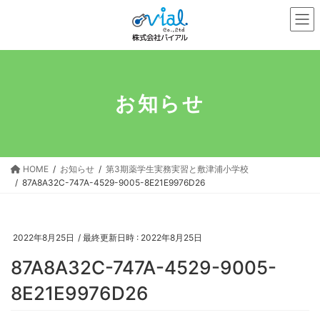
コ
ナ
ン
ビ
テ
ゲ
ン
ー
ツ
シ
へ
ョ
お知らせ
ス
ン
キ
に
ッ
移
プ
動
HOME
お知らせ
第3期薬学生実務実習と敷津浦小学校
87A8A32C-747A-4529-9005-8E21E9976D26
2022年8月25日
/ 最終更新日時 :
2022年8月25日
87A8A32C-747A-4529-9005-
8E21E9976D26