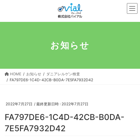
コ
ナ
ン
ビ
テ
ゲ
ン
ー
ツ
シ
へ
ョ
お知らせ
ス
ン
キ
に
ッ
移
プ
動
HOME
お知らせ
ダニアレルゲン検査
FA797DE6-1C4D-42CB-B0DA-7E5FA7932D42
2022年7月27日
/ 最終更新日時 :
2022年7月27日
FA797DE6-1C4D-42CB-B0DA-
7E5FA7932D42