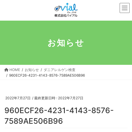
コ
ナ
ン
ビ
テ
ゲ
ン
ー
ツ
シ
へ
ョ
お知らせ
ス
ン
キ
に
ッ
移
プ
動
HOME
お知らせ
ダニアレルゲン検査
960ECF26-4231-4143-8576-7589AE506B96
2022年7月27日
/ 最終更新日時 :
2022年7月27日
960ECF26-4231-4143-8576-
7589AE506B96