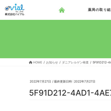
コ
ナ
ン
ビ
薬局の取り組
テ
ゲ
ン
ー
ツ
シ
へ
ョ
ス
ン
キ
に
ッ
移
プ
動
HOME
お知らせ
ダニアレルゲン検査
5F91D212-4
2022年7月27日
/ 最終更新日時 :
2022年7月27日
5F91D212-4AD1-4AE