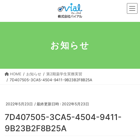
コ
ナ
ン
ビ
テ
ゲ
ン
ー
ツ
シ
へ
ョ
お知らせ
ス
ン
キ
に
ッ
移
プ
動
HOME
お知らせ
第2期薬学生実務実習
7D407505-3CA5-4504-9411-9B23B2F8B25A
2022年5月23日
/ 最終更新日時 :
2022年5月23日
7D407505-3CA5-4504-9411-
9B23B2F8B25A