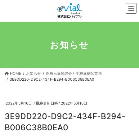
コ
ナ
ン
ビ
テ
ゲ
ン
ー
ツ
シ
へ
ョ
お知らせ
ス
ン
キ
に
ッ
移
プ
動
HOME
お知らせ
医療麻薬勉強会と学校薬剤師業務
3E9DD220-D9C2-434F-B294-B006C38B0EA0
2022年5月16日
/ 最終更新日時 :
2022年5月16日
3E9DD220-D9C2-434F-B294-
B006C38B0EA0