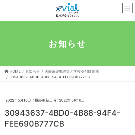
コ
ナ
ン
ビ
テ
ゲ
ン
ー
ツ
シ
へ
ョ
お知らせ
ス
ン
キ
に
ッ
移
プ
動
HOME
お知らせ
医療麻薬勉強会と学校薬剤師業務
30943637-4BD0-4B88-94F4-FEE690B777CB
2022年5月16日
/ 最終更新日時 :
2022年5月16日
30943637-4BD0-4B88-94F4-
FEE690B777CB