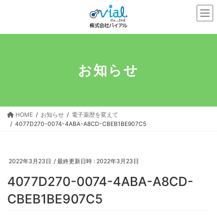
コ
ナ
ン
ビ
テ
ゲ
ン
ー
ツ
シ
へ
ョ
お知らせ
ス
ン
キ
に
ッ
移
プ
動
HOME
お知らせ
電子薬歴を変えて
4077D270-0074-4ABA-A8CD-CBEB1BE907C5
2022年3月23日
/ 最終更新日時 :
2022年3月23日
4077D270-0074-4ABA-A8CD-
CBEB1BE907C5