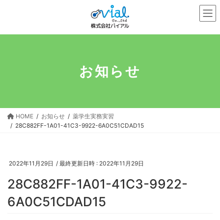
コ
ナ
ン
ビ
テ
ゲ
ン
ー
ツ
シ
へ
ョ
お知らせ
ス
ン
キ
に
ッ
移
プ
動
HOME
お知らせ
薬学生実務実習
28C882FF-1A01-41C3-9922-6A0C51CDAD15
2022年11月29日
/ 最終更新日時 :
2022年11月29日
28C882FF-1A01-41C3-9922-
6A0C51CDAD15