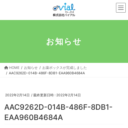
コ
ナ
ン
ビ
テ
ゲ
ン
ー
ツ
シ
へ
ョ
お知らせ
ス
ン
キ
に
ッ
移
プ
動
HOME
お知らせ
お薬ボックスが完成しました
AAC9262D-014B-486F-8DB1-EAA960B4684A
2022年2月14日
/ 最終更新日時 :
2022年2月14日
AAC9262D-014B-486F-8DB1-
EAA960B4684A