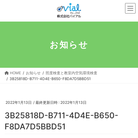
コ
ナ
ン
ビ
テ
ゲ
ン
ー
ツ
シ
へ
ョ
お知らせ
ス
ン
キ
に
ッ
移
プ
動
HOME
お知らせ
照度検査と教室内空気環境検査
3B25818D-B711-4D4E-B650-F8DA7D5BBD51
2022年1月13日
/ 最終更新日時 :
2022年1月13日
3B25818D-B711-4D4E-B650-
F8DA7D5BBD51