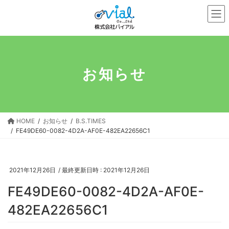
コ
ナ
ン
ビ
テ
ゲ
ン
ー
ツ
シ
へ
ョ
お知らせ
ス
ン
キ
に
ッ
移
プ
動
HOME
お知らせ
B.S.TIMES
FE49DE60-0082-4D2A-AF0E-482EA22656C1
2021年12月26日
/ 最終更新日時 :
2021年12月26日
FE49DE60-0082-4D2A-AF0E-
482EA22656C1