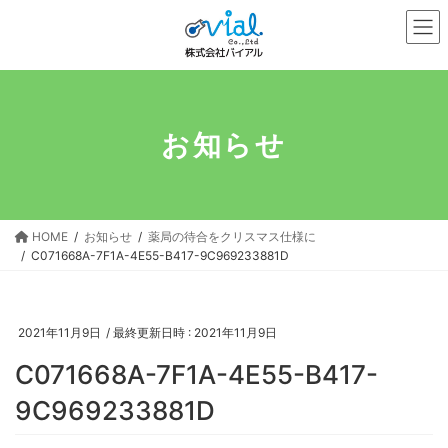
コ
ナ
ン
ビ
テ
ゲ
ン
ー
ツ
シ
へ
ョ
お知らせ
ス
ン
キ
に
ッ
移
プ
動
HOME
お知らせ
薬局の待合をクリスマス仕様に
C071668A-7F1A-4E55-B417-9C969233881D
2021年11月9日
/ 最終更新日時 :
2021年11月9日
C071668A-7F1A-4E55-B417-
9C969233881D