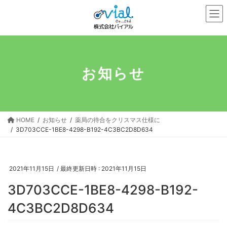
コ
ナ
ン
ビ
テ
ゲ
ン
ー
ツ
シ
へ
ョ
お知らせ
ス
ン
キ
に
ッ
移
プ
動
HOME
お知らせ
薬局の待合をクリスマス仕様に
3D703CCE-1BE8-4298-B192-4C3BC2D8D634
2021年11月15日
/ 最終更新日時 :
2021年11月15日
3D703CCE-1BE8-4298-B192-
4C3BC2D8D634