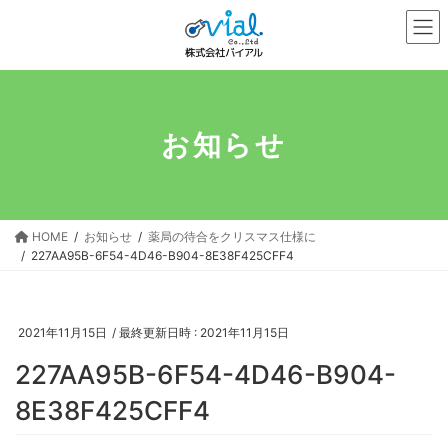
コ
ナ
ン
ビ
テ
ゲ
ン
ー
ツ
シ
へ
ョ
お知らせ
ス
ン
キ
に
ッ
移
プ
動
HOME
お知らせ
薬局の待合をクリスマス仕様に
227AA95B-6F54-4D46-B904-8E38F425CFF4
2021年11月15日
/ 最終更新日時 :
2021年11月15日
227AA95B-6F54-4D46-B904-
8E38F425CFF4