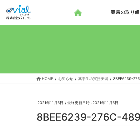
コ
ナ
ン
ビ
薬局の取り組
テ
ゲ
ン
ー
ツ
シ
へ
ョ
ス
ン
キ
に
ッ
移
プ
動
HOME
お知らせ
薬学生の実務実習
8BEE6239-27
2021年11月6日
/ 最終更新日時 :
2021年11月6日
8BEE6239-276C-48