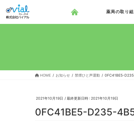
コ
ナ
ン
ビ
薬局の取り組
テ
ゲ
ン
ー
ツ
シ
へ
ョ
ス
ン
キ
に
ッ
移
プ
動
HOME
お知らせ
禁煙ひと声運動
0FC41BE5-D235
2021年10月19日
/ 最終更新日時 :
2021年10月19日
0FC41BE5-D235-4B