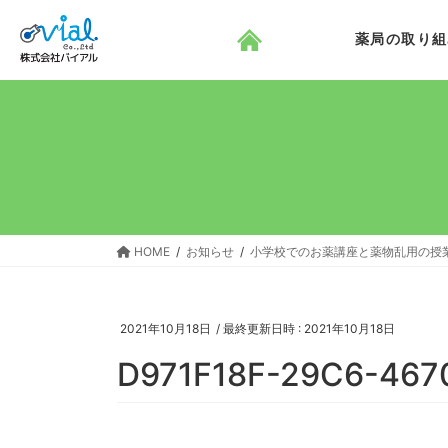
コ
ナ
ン
ビ
薬局の取り組
テ
ゲ
ン
ー
ツ
シ
へ
ョ
ス
ン
キ
に
ッ
移
プ
動
HOME
お知らせ
小学校でのお薬講座と薬物乱用の授
2021年10月18日
/ 最終更新日時 :
2021年10月18日
D971F18F-29C6-467