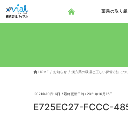
コ
ナ
ン
ビ
薬局の取り組
テ
ゲ
ン
ー
ツ
シ
へ
ョ
ス
ン
キ
に
ッ
移
プ
動
HOME
お知らせ
漢方薬の吸湿と正しい保管方法につ
2021年10月16日
/ 最終更新日時 :
2021年10月16日
E725EC27-FCCC-48