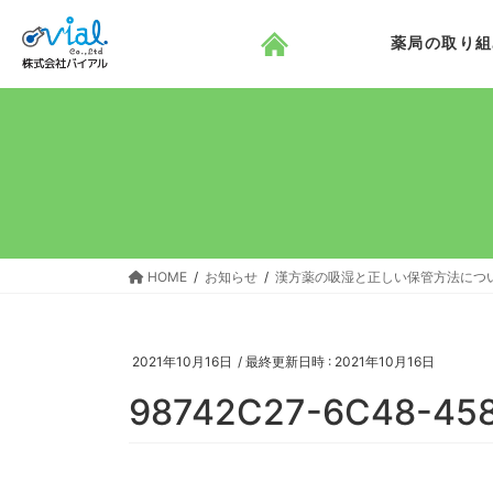
コ
ナ
ン
ビ
薬局の取り組
テ
ゲ
ン
ー
ツ
シ
へ
ョ
ス
ン
キ
に
ッ
移
プ
動
HOME
お知らせ
漢方薬の吸湿と正しい保管方法につ
2021年10月16日
/ 最終更新日時 :
2021年10月16日
98742C27-6C48-45