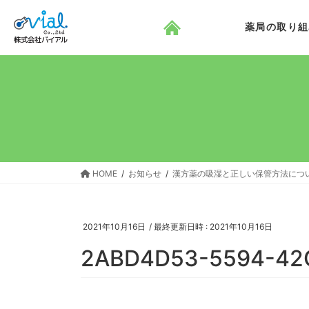
コ
ナ
ン
ビ
薬局の取り組
テ
ゲ
ン
ー
ツ
シ
へ
ョ
ス
ン
キ
に
ッ
移
プ
動
HOME
お知らせ
漢方薬の吸湿と正しい保管方法につ
2021年10月16日
/ 最終更新日時 :
2021年10月16日
2ABD4D53-5594-42