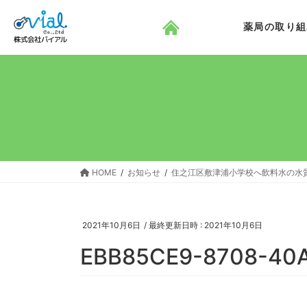
コ
ナ
ン
ビ
薬局の取り組
テ
ゲ
ン
ー
ツ
シ
へ
ョ
ス
ン
キ
に
ッ
移
プ
動
HOME
お知らせ
住之江区敷津浦小学校へ飲料水の水
2021年10月6日
/ 最終更新日時 :
2021年10月6日
EBB85CE9-8708-40