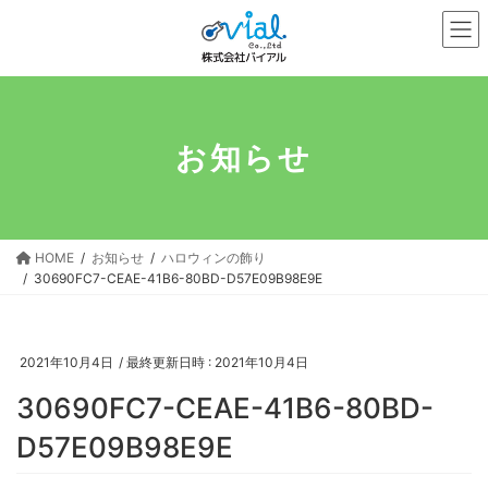
コ
ナ
ン
ビ
テ
ゲ
ン
ー
ツ
シ
へ
ョ
お知らせ
ス
ン
キ
に
ッ
移
プ
動
HOME
お知らせ
ハロウィンの飾り
30690FC7-CEAE-41B6-80BD-D57E09B98E9E
2021年10月4日
/ 最終更新日時 :
2021年10月4日
30690FC7-CEAE-41B6-80BD-
D57E09B98E9E