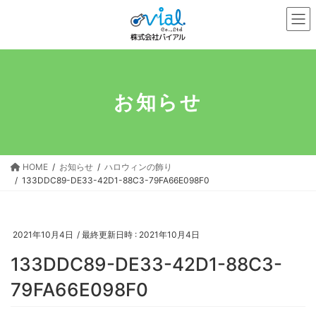
コ
ナ
ン
ビ
テ
ゲ
ン
ー
ツ
シ
へ
ョ
お知らせ
ス
ン
キ
に
ッ
移
プ
動
HOME
お知らせ
ハロウィンの飾り
133DDC89-DE33-42D1-88C3-79FA66E098F0
2021年10月4日
/ 最終更新日時 :
2021年10月4日
133DDC89-DE33-42D1-88C3-
79FA66E098F0