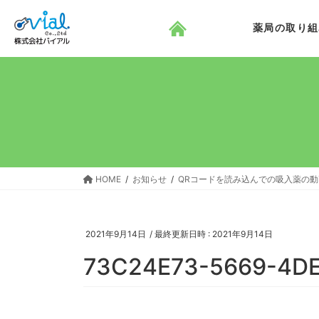
コ
ナ
ン
ビ
薬局の取り組
テ
ゲ
ン
ー
ツ
シ
へ
ョ
ス
ン
キ
に
ッ
移
プ
動
HOME
お知らせ
QRコードを読み込んでの吸入薬の
2021年9月14日
/ 最終更新日時 :
2021年9月14日
73C24E73-5669-4DE