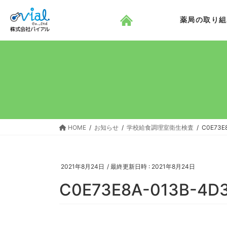
コ
ナ
ン
ビ
薬局の取り組
テ
ゲ
ン
ー
ツ
シ
へ
ョ
ス
ン
キ
に
ッ
移
プ
動
HOME
お知らせ
学校給食調理室衛生検査
C0E73E
2021年8月24日
/ 最終更新日時 :
2021年8月24日
C0E73E8A-013B-4D