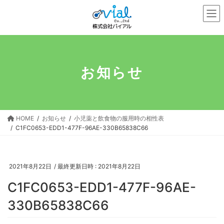
コ
ナ
ン
ビ
テ
ゲ
ン
ー
ツ
シ
へ
ョ
お知らせ
ス
ン
キ
に
ッ
移
プ
動
HOME
お知らせ
小児薬と飲食物の服用時の相性表
C1FC0653-EDD1-477F-96AE-330B65838C66
2021年8月22日
/ 最終更新日時 :
2021年8月22日
C1FC0653-EDD1-477F-96AE-
330B65838C66