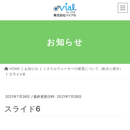
コ
ナ
ン
ビ
テ
ゲ
ン
ー
ツ
シ
へ
ョ
お知らせ
ス
ン
キ
に
ッ
移
プ
動
HOME
お知らせ
ミネラルウォーターの硬度について（軟水と硬水）
スライド6
2021年7月26日
/ 最終更新日時 :
2021年7月26日
スライド6