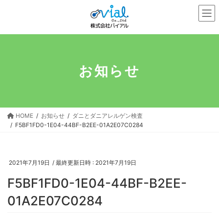
コ
ナ
ン
ビ
テ
ゲ
ン
ー
ツ
シ
へ
ョ
お知らせ
ス
ン
キ
に
ッ
移
プ
動
HOME
お知らせ
ダニとダニアレルゲン検査
F5BF1FD0-1E04-44BF-B2EE-01A2E07C0284
2021年7月19日
/ 最終更新日時 :
2021年7月19日
F5BF1FD0-1E04-44BF-B2EE-
01A2E07C0284