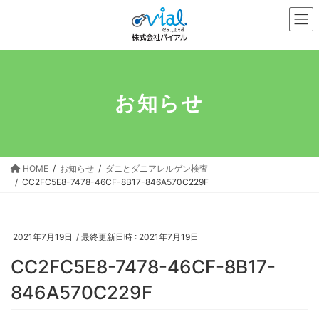
コ
ナ
ン
ビ
テ
ゲ
ン
ー
ツ
シ
へ
ョ
お知らせ
ス
ン
キ
に
ッ
移
プ
動
HOME
お知らせ
ダニとダニアレルゲン検査
CC2FC5E8-7478-46CF-8B17-846A570C229F
2021年7月19日
/ 最終更新日時 :
2021年7月19日
CC2FC5E8-7478-46CF-8B17-
846A570C229F