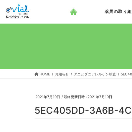
コ
ナ
ン
ビ
薬局の取り組
テ
ゲ
ン
ー
ツ
シ
へ
ョ
ス
ン
キ
に
ッ
移
プ
動
HOME
お知らせ
ダニとダニアレルゲン検査
5EC40
2021年7月19日
/ 最終更新日時 :
2021年7月19日
5EC405DD-3A6B-4C