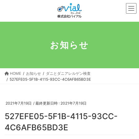
コ
ナ
ン
ビ
テ
ゲ
ン
ー
ツ
シ
へ
ョ
お知らせ
ス
ン
キ
に
ッ
移
プ
動
HOME
お知らせ
ダニとダニアレルゲン検査
527EFE05-5F1B-4115-93CC-4C6AFB65BD3E
2021年7月19日
/ 最終更新日時 :
2021年7月19日
527EFE05-5F1B-4115-93CC-
4C6AFB65BD3E