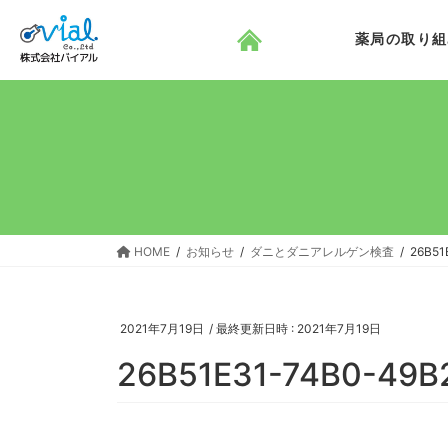
コ
ナ
ン
ビ
薬局の取り組
テ
ゲ
ン
ー
ツ
シ
へ
ョ
ス
ン
キ
に
ッ
移
プ
動
HOME
お知らせ
ダニとダニアレルゲン検査
26B51
2021年7月19日
/ 最終更新日時 :
2021年7月19日
26B51E31-74B0-49B