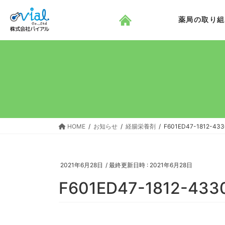
コ
ナ
ン
ビ
薬局の取り組
テ
ゲ
ン
ー
ツ
シ
へ
ョ
ス
ン
キ
に
ッ
移
プ
動
HOME
お知らせ
経腸栄養剤
F601ED47-1812-43
2021年6月28日
/ 最終更新日時 :
2021年6月28日
F601ED47-1812-43