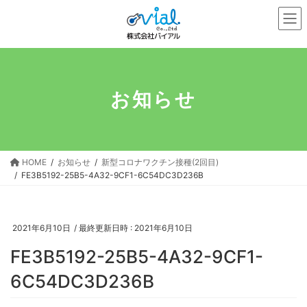
コ
ナ
ン
ビ
テ
ゲ
ン
ー
ツ
シ
へ
ョ
お知らせ
ス
ン
キ
に
ッ
移
プ
動
HOME
お知らせ
新型コロナワクチン接種(2回目)
FE3B5192-25B5-4A32-9CF1-6C54DC3D236B
2021年6月10日
/ 最終更新日時 :
2021年6月10日
FE3B5192-25B5-4A32-9CF1-
6C54DC3D236B