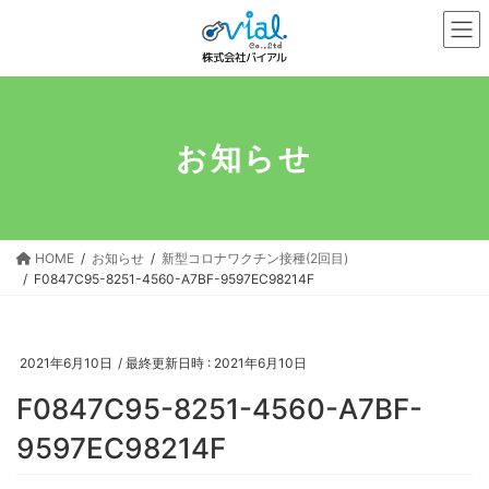
コ
ナ
ン
ビ
テ
ゲ
ン
ー
ツ
シ
へ
ョ
お知らせ
ス
ン
キ
に
ッ
移
プ
動
HOME
お知らせ
新型コロナワクチン接種(2回目)
F0847C95-8251-4560-A7BF-9597EC98214F
2021年6月10日
/ 最終更新日時 :
2021年6月10日
F0847C95-8251-4560-A7BF-
9597EC98214F