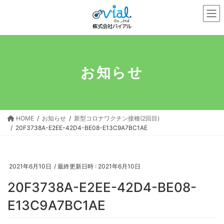
コ
ナ
ン
ビ
テ
ゲ
ン
ー
ツ
シ
へ
ョ
お知らせ
ス
ン
キ
に
ッ
移
プ
動
HOME
お知らせ
新型コロナワクチン接種(2回目)
20F3738A-E2EE-42D4-BE08-E13C9A7BC1AE
2021年6月10日
/ 最終更新日時 :
2021年6月10日
20F3738A-E2EE-42D4-BE08-
E13C9A7BC1AE